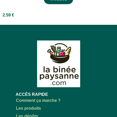
2.59
€
ACCÈS RAPIDE
Comment ça marche ?
Les produits
Les dépôts