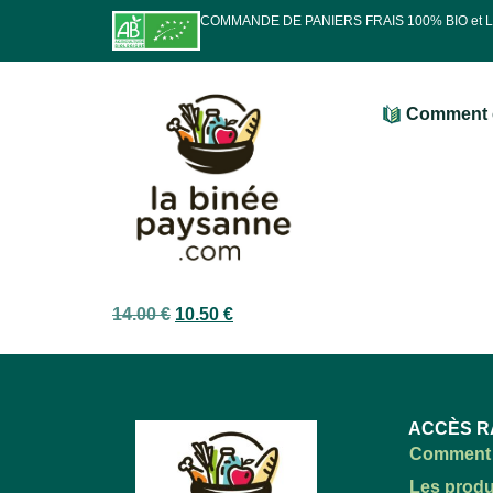
COMMANDE DE PANIERS FRAIS 100% BIO et
Comment 
14.00
€
10.50
€
ACCÈS R
Comment 
Les produ