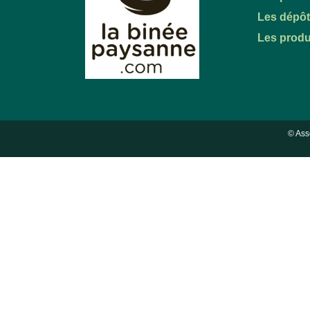
Les dépô
Les produ
© Ass