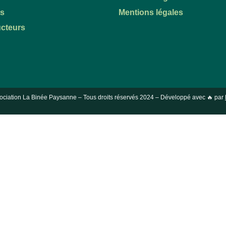
ts
Mentions légales
cteurs
ociation La Binée Paysanne – Tous droits réservés
2024
– Développé avec 🔥 par