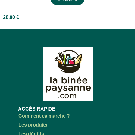
28.00
€
ACCÈS RAPIDE
Comment ça marche ?
Les produits
Les dépôts