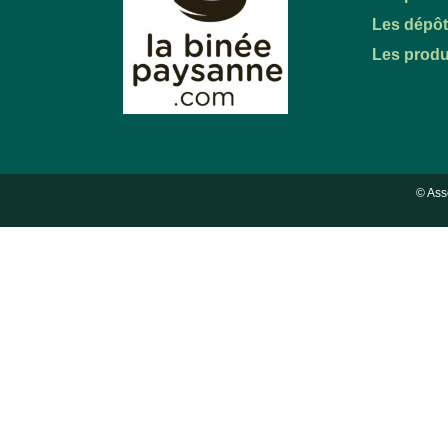
Les dépô
Les produ
© Ass