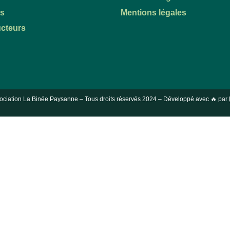
ts
Mentions légales
cteurs
ociation La Binée Paysanne – Tous droits réservés
2024
– Développé avec 🔥 par