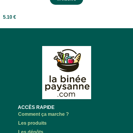
5.10
€
ACCÈS RAPIDE
Comment ça marche ?
Les produits
Les dépôts