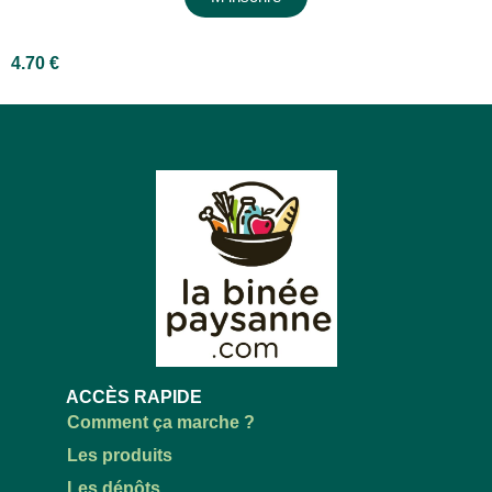
4.70
€
ACCÈS RAPIDE
Comment ça marche ?
Les produits
Les dépôts