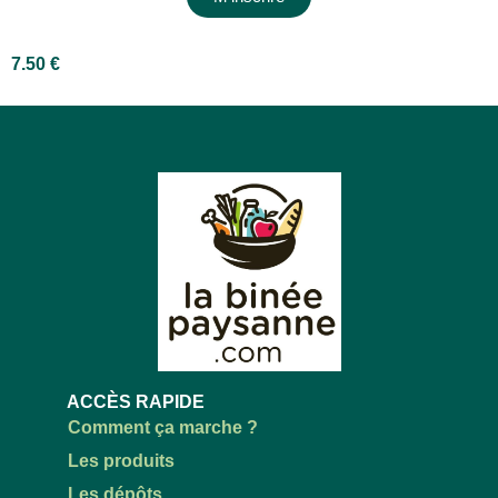
7.50
€
ACCÈS RAPIDE
Comment ça marche ?
Les produits
Les dépôts