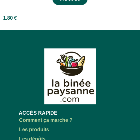
1.80
€
ACCÈS RAPIDE
Comment ça marche ?
Les produits
Les dépôts