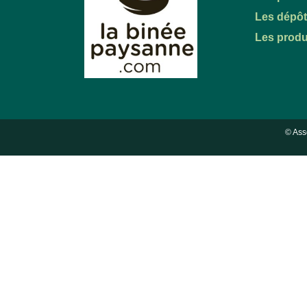
Les dépô
Les produ
© Ass