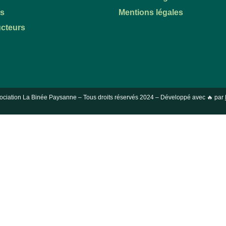
ts
Mentions légales
cteurs
ociation La Binée Paysanne – Tous droits réservés
2024
– Développé avec 🔥 par