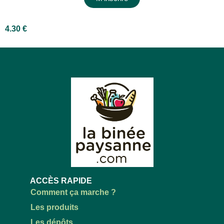
4.30
€
ACCÈS RAPIDE
Comment ça marche ?
Les produits
Les dépôts