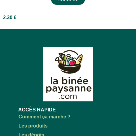
2.30
€
ACCÈS RAPIDE
Comment ça marche ?
Les produits
Les dépôts