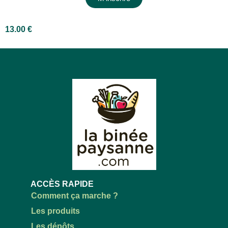
13.00
€
ACCÈS RAPIDE
Comment ça marche ?
Les produits
Les dépôts