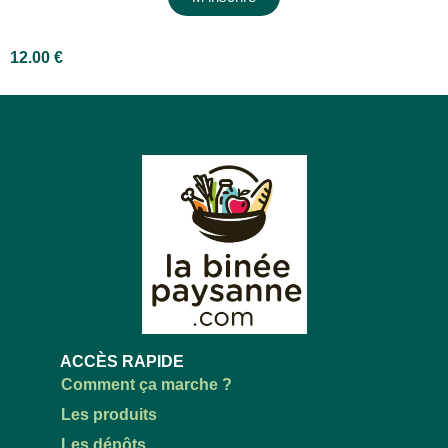
12.00
€
ACCÈS RAPIDE
Comment ça marche ?
Les produits
Les dépôts