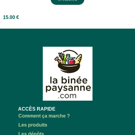
15.00
€
ACCÈS RAPIDE
Comment ça marche ?
Les produits
Les dépôts