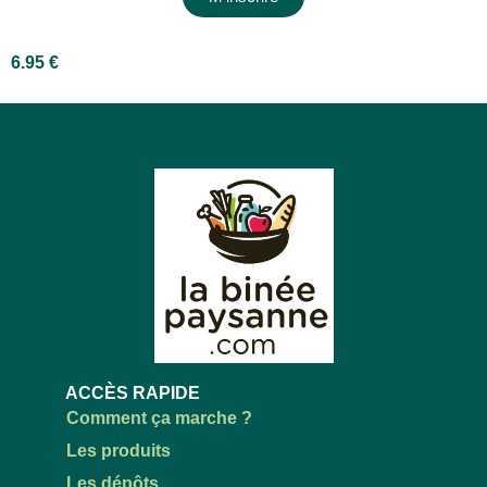
6.95
€
ACCÈS RAPIDE
Comment ça marche ?
Les produits
Les dépôts