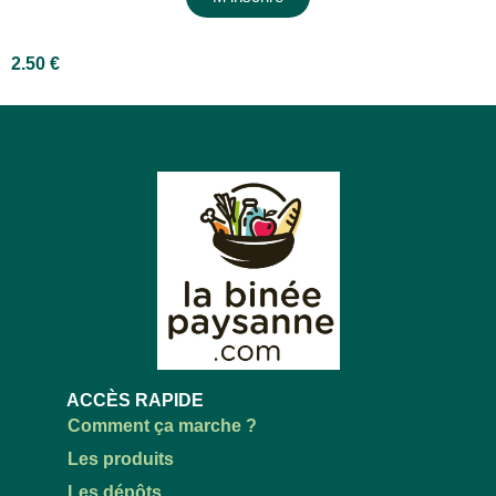
2.50
€
ACCÈS RAPIDE
Comment ça marche ?
Les produits
Les dépôts