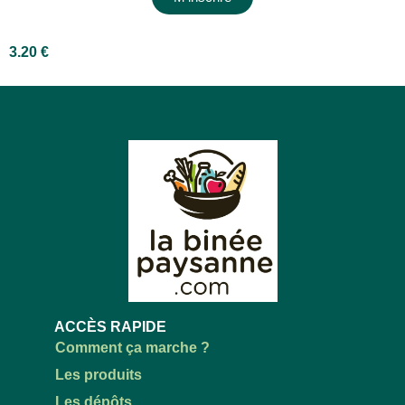
3.20
€
ACCÈS RAPIDE
Comment ça marche ?
Les produits
Les dépôts