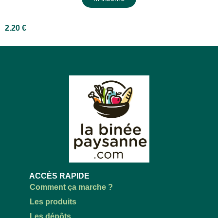
2.20
€
ACCÈS RAPIDE
Comment ça marche ?
Les produits
Les dépôts