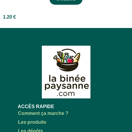
1.20
€
ACCÈS RAPIDE
Comment ça marche ?
Les produits
Les dépôts