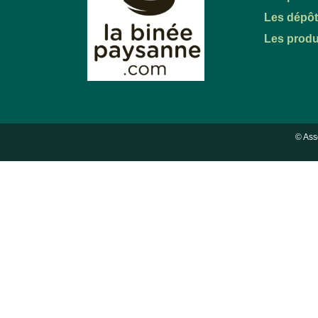
Les dépô
Les produ
© Ass