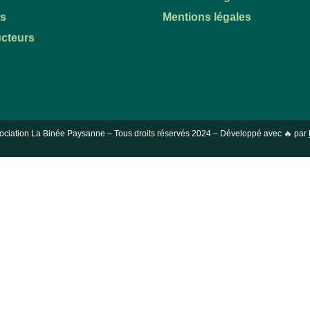
ts
Mentions légales
cteurs
ociation La Binée Paysanne – Tous droits réservés
2024
– Développé avec 🔥 par