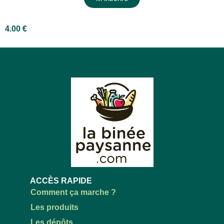
4.00
€
ACCÈS RAPIDE
Comment ça marche ?
Les produits
Les dépôts