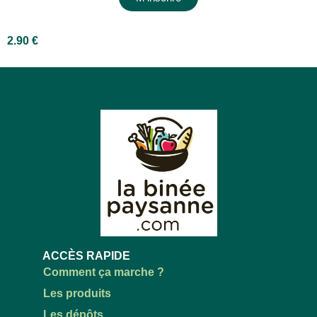
2.90
€
ACCÈS RAPIDE
Comment ça marche ?
Les produits
Les dépôts