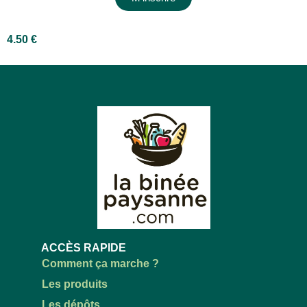
4.50
€
ACCÈS RAPIDE
Comment ça marche ?
Les produits
Les dépôts