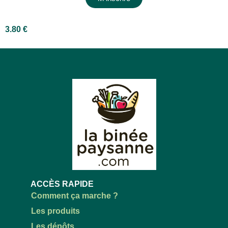
3.80
€
ACCÈS RAPIDE
Comment ça marche ?
Les produits
Les dépôts