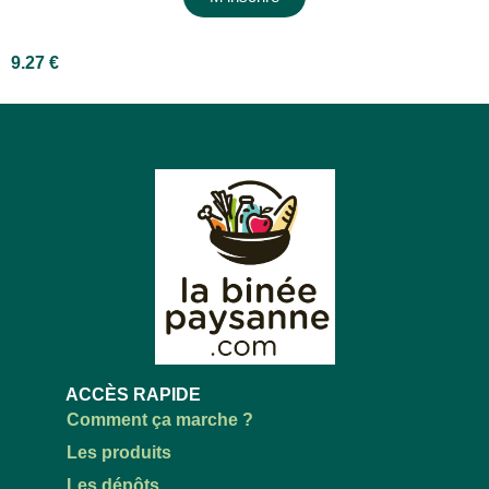
9.27
€
ACCÈS RAPIDE
Comment ça marche ?
Les produits
Les dépôts