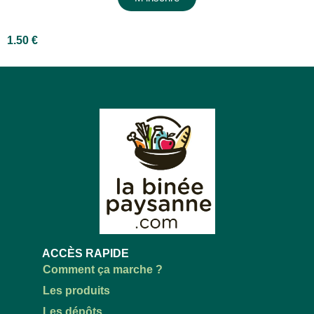
1.50
€
ACCÈS RAPIDE
Comment ça marche ?
Les produits
Les dépôts