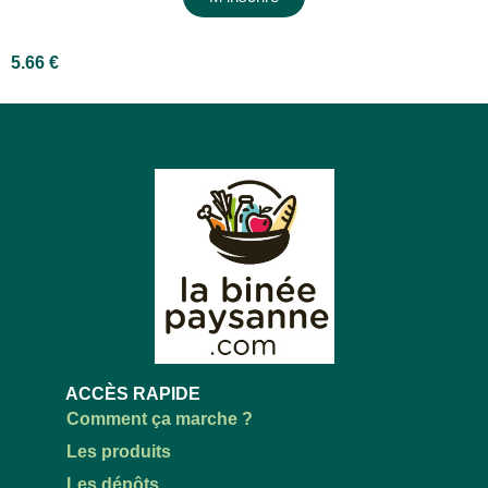
5.66
€
ACCÈS RAPIDE
Comment ça marche ?
Les produits
Les dépôts