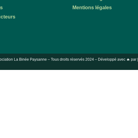
ts
Mentions légales
cteurs
ociation La Binée Paysanne – Tous droits réservés
2024
– Développé avec 🔥 par