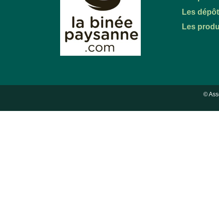
Les dépô
Les produ
© Ass