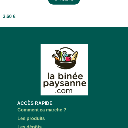
3.60
€
ACCÈS RAPIDE
Comment ça marche ?
Les produits
Les dépôts