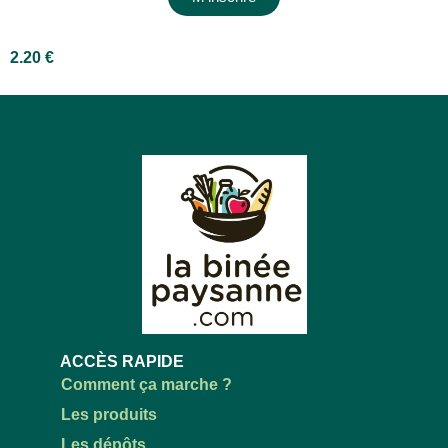
2.20
€
ACCÈS RAPIDE
Comment ça marche ?
Les produits
Les dépôts