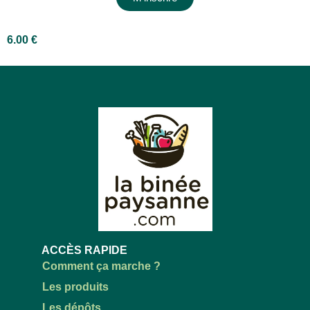
6.00
€
ACCÈS RAPIDE
Comment ça marche ?
Les produits
Les dépôts