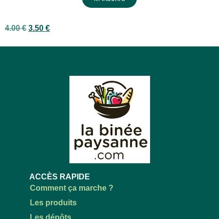
4.00
€
3.50
€
ACCÈS RAPIDE
Comment ça marche ?
Les produits
Les dépôts