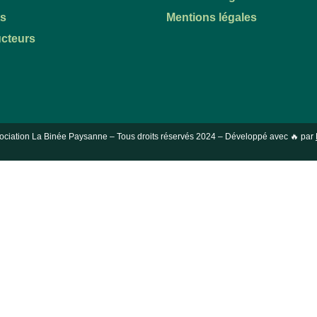
ts
Mentions légales
cteurs
ociation La Binée Paysanne – Tous droits réservés
2024
– Développé avec 🔥 par