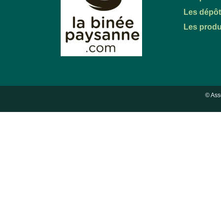
Les dépô
Les produ
© Ass