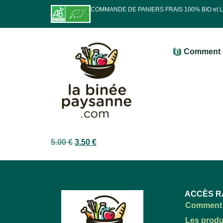
COMMANDE DE PANIERS FRAIS 100% BIO et
Comment 
5.00
€
3.50
€
ACCÈS R
Comment 
Les produ