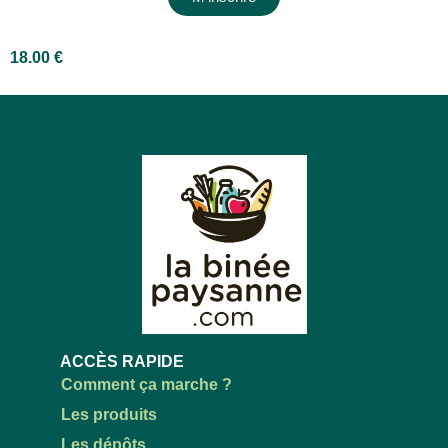
18.00
€
ACCÈS RAPIDE
Comment ça marche ?
Les produits
Les dépôts