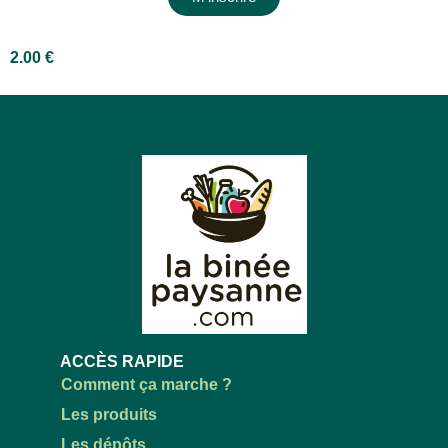
2.00
€
ACCÈS RAPIDE
Comment ça marche ?
Les produits
Les dépôts