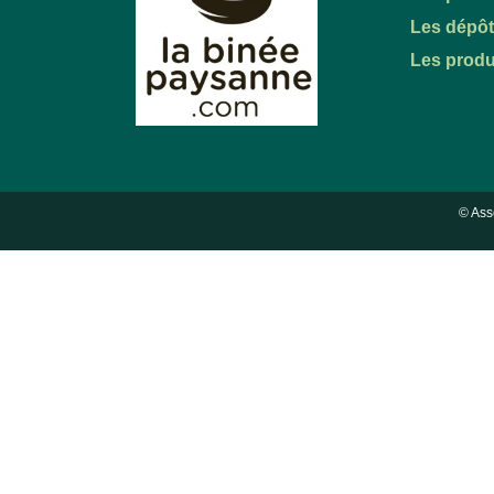
Les dépô
Les produ
© Ass