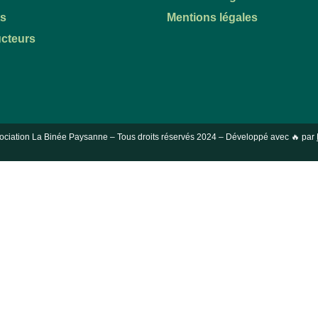
ts
Mentions légales
cteurs
ociation La Binée Paysanne – Tous droits réservés
2024
– Développé avec 🔥 par