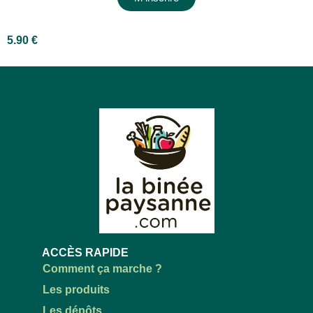
5.90
€
ACCÈS RAPIDE
Comment ça marche ?
Les produits
Les dépôts