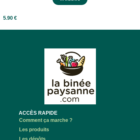
5.90
€
ACCÈS RAPIDE
Comment ça marche ?
Les produits
Les dépôts