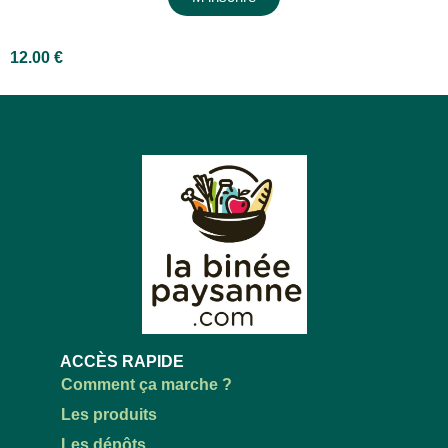
12.00
€
ACCÈS RAPIDE
Comment ça marche ?
Les produits
Les dépôts