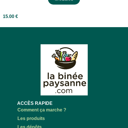
15.00
€
ACCÈS RAPIDE
Comment ça marche ?
Les produits
Les dépôts