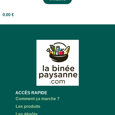
0.00
€
ACCÈS RAPIDE
Comment ça marche ?
Les produits
Les dépôts