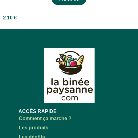
2.10
€
ACCÈS RAPIDE
Comment ça marche ?
Les produits
Les dépôts