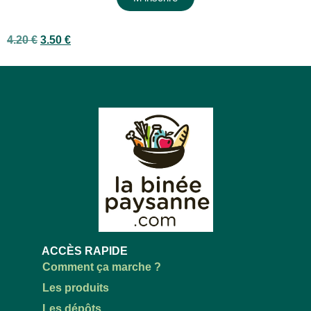
4.20
€
3.50
€
ACCÈS RAPIDE
Comment ça marche ?
Les produits
Les dépôts