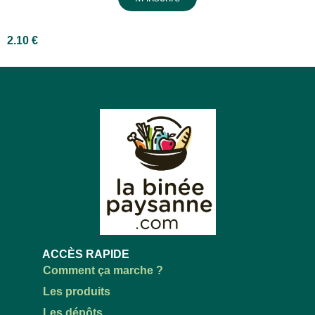
2.10
€
ACCÈS RAPIDE
Comment ça marche ?
Les produits
Les dépôts