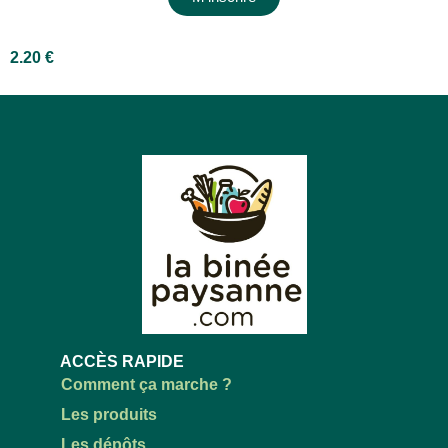
2.20
€
ACCÈS RAPIDE
Comment ça marche ?
Les produits
Les dépôts