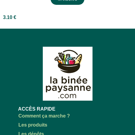
3.10
€
ACCÈS RAPIDE
Comment ça marche ?
Les produits
Les dépôts