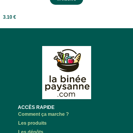
3.10
€
ACCÈS RAPIDE
Comment ça marche ?
Les produits
Les dépôts