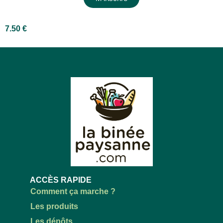
7.50
€
ACCÈS RAPIDE
Comment ça marche ?
Les produits
Les dépôts