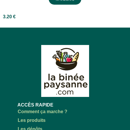
3.20
€
ACCÈS RAPIDE
Comment ça marche ?
Les produits
Les dépôts