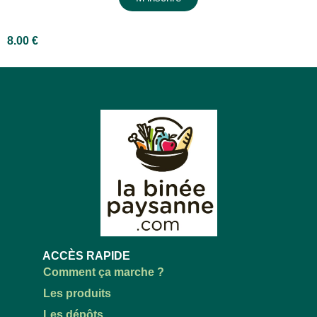
8.00
€
ACCÈS RAPIDE
Comment ça marche ?
Les produits
Les dépôts